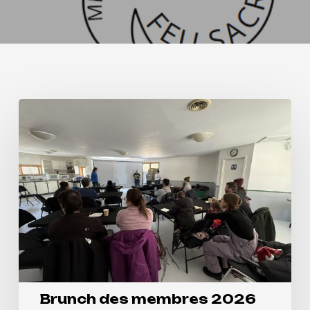
Brunch
des
membres
2026
Brunch des membres 2026