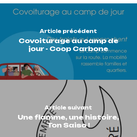
Article précédent
Covoiturage au camp de
jour - Coop Carbone
Article suivant
Une flamme, une histoire,
Ton Saiso !